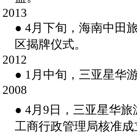
2013
● 4月下旬，海南中
区揭牌仪式。
2012
● 1月中旬，三亚星华
2008
● 4月9日，三亚星华
工商行政管理局核准成