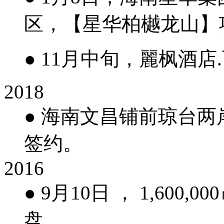
区，【星华柏樾龙山】
● 11月中旬，麗枫酒
2018
● 海南文昌铺前琼台
签约。
2016
● 9月10日 ， 1,60
盘。