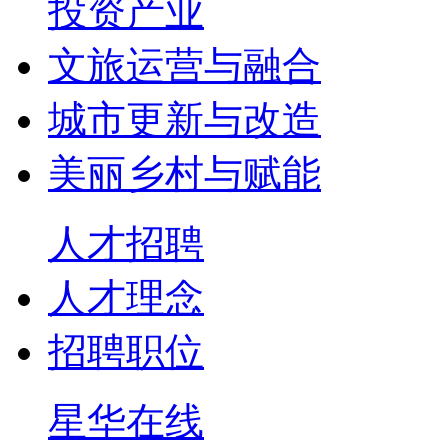
投资产业
文旅运营与融合
城市更新与改造
美丽乡村与赋能
人才招聘
人才理念
招聘职位
星华在线