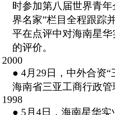
时参加第八届世界青年
界名家”栏目全程跟踪
平在点评中对海南星华
的评价。
2000
● 4月29日，中外合
海南省三亚工商行政管
1998
● 5月4日，海南星华