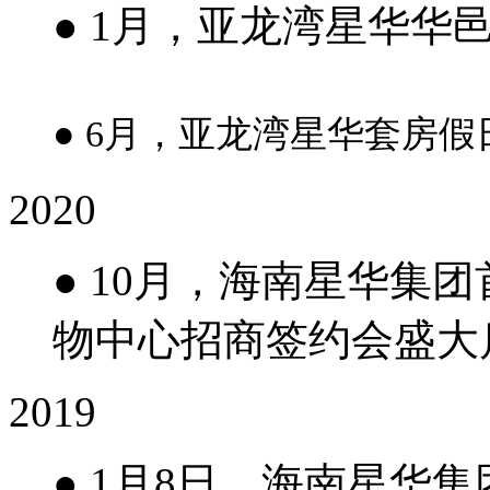
● 1月，亚龙湾星华
●
6月，
亚龙湾星华套房假
2020
● 10月，海南星华集团
物中心招商签约会盛大
2019
● 1月8日，海南星华