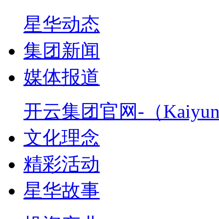
星华动态
集团新闻
媒体报道
开云集团官网-（Kaiy
文化理念
精彩活动
星华故事