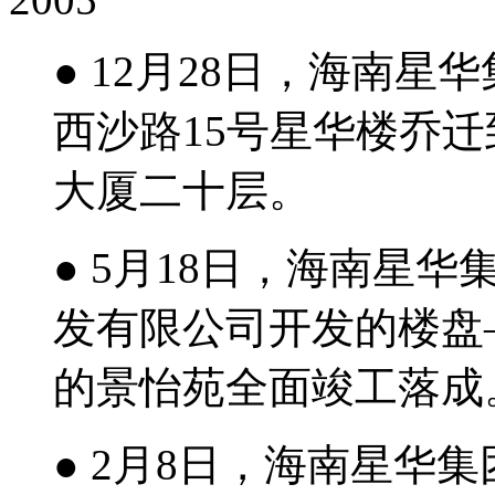
● 12月28日，海南
西沙路15号星华楼乔迁
大厦二十层。
● 5月18日，海南星
发有限公司开发的楼盘
的景怡苑全面竣工落成
● 2月8日，海南星华