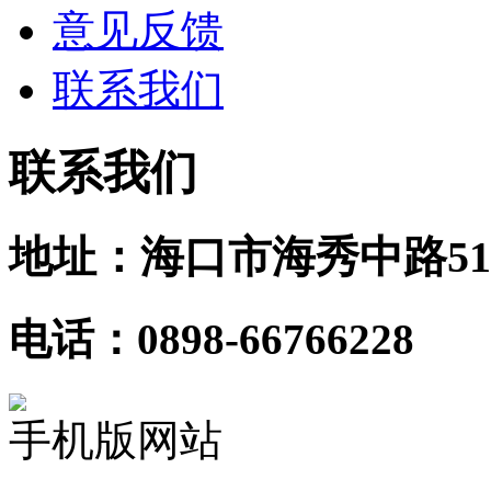
意见反馈
联系我们
联系我们
地址：海口市海秀中路51
电话：0898-66766228
手机版网站