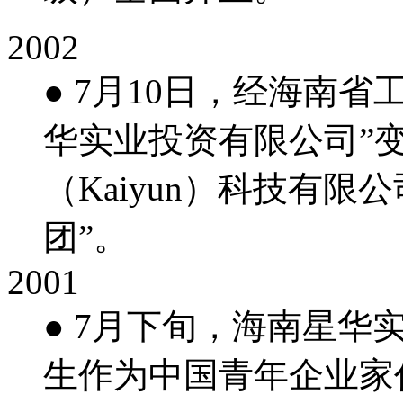
2002
● 7月10日，经海南
华实业投资有限公司”变
（Kaiyun）科技有限
团”。
2001
● 7月下旬，海南星
生作为中国青年企业家