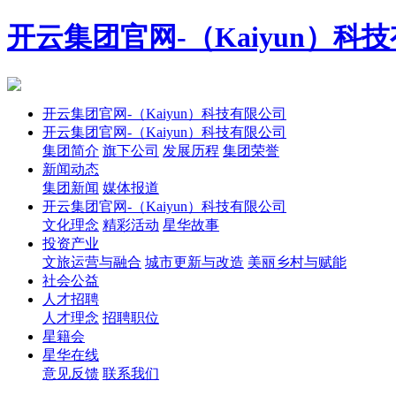
开云集团官网-（Kaiyun）科
开云集团官网-（Kaiyun）科技有限公司
开云集团官网-（Kaiyun）科技有限公司
集团简介
旗下公司
发展历程
集团荣誉
新闻动态
集团新闻
媒体报道
开云集团官网-（Kaiyun）科技有限公司
文化理念
精彩活动
星华故事
投资产业
文旅运营与融合
城市更新与改造
美丽乡村与赋能
社会公益
人才招聘
人才理念
招聘职位
星籍会
星华在线
意见反馈
联系我们