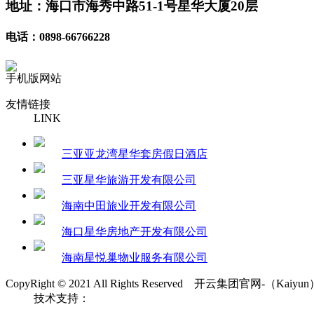
地址：海口市海秀中路51-1号星华大厦20层
电话：0898-66766228
手机版网站
友情链接
LINK
三亚亚龙湾星华套房假日酒店
三亚星华旅游开发有限公司
海南中田旅业开发有限公司
海口星华房地产开发有限公司
海南星悦巢物业服务有限公司
CopyRight © 2021 All Rights Reserved 开云集团官网-（
技术支持：