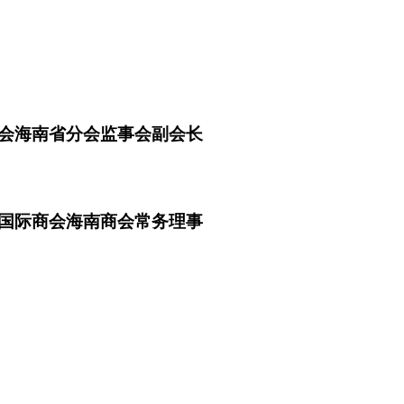
会海南省分会监事会副会长
国际商会海南商会常务理事