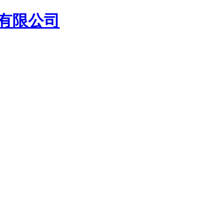
技有限公司