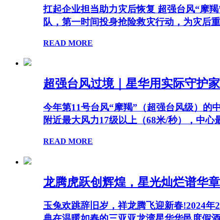
扛起企业担当助力灾后恢复 超强台风“摩
队，第一时间投身抢险救灾行动，为灾后重建
READ MORE
超强台风过境｜星华用实际守护家
今年第11号台风“摩羯”（超强台风级）的
附近最大风力17级以上（68米/秒），中心最低
READ MORE
龙腾虎跃创辉煌，星光灿烂谱华章 |
玉兔欢跳辞旧岁，祥龙腾飞迎新春!2024年
典在温暖如春的三亚亚龙湾星华华邑度假酒店