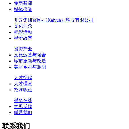
集团新闻
媒体报道
开云集团官网-（Kaiyun）科技有限公司
文化理念
精彩活动
星华故事
投资产业
文旅运营与融合
城市更新与改造
美丽乡村与赋能
人才招聘
人才理念
招聘职位
星华在线
意见反馈
联系我们
联系我们