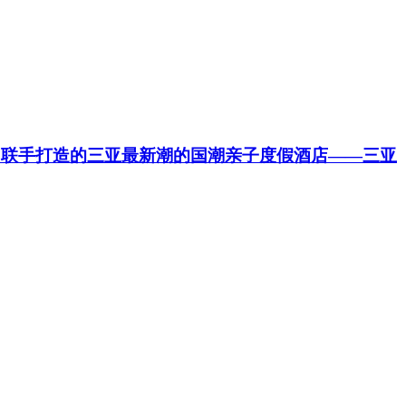
团联手打造的三亚最新潮的国潮亲子度假酒店——三亚