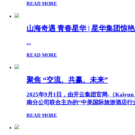
READ MORE
山海奇遇 青春星华 | 星华集团惊艳
...
READ MORE
聚焦 “交流、共赢、未来”
2025年9月1日，由开云集团官网-（K
南分公司联合主办的“中美国际旅游酒店行业
READ MORE