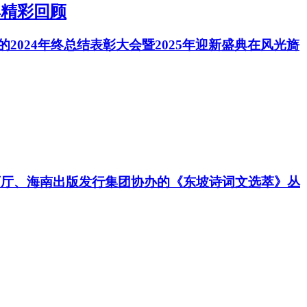
典精彩回顾
的2024年终总结表彰大会暨2025年迎新盛典在风光旖
育厅、海南出版发行集团协办的《东坡诗词文选萃》丛