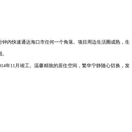
分钟内快速通达海口市任何一个角落。项目周边生活圈成熟，生
围。
已于2014年11月竣工。温馨精致的居住空间，繁华宁静随心切换，发